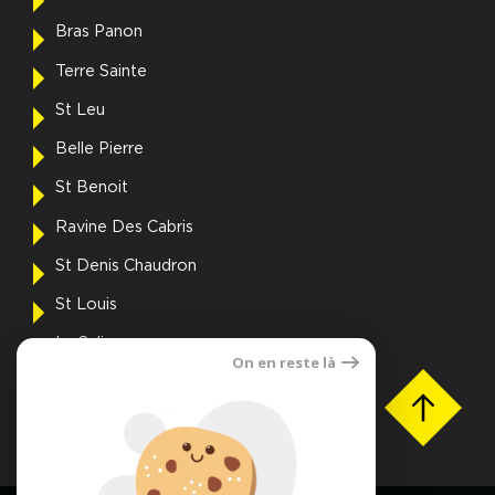
Bras Panon
Terre Sainte
St Leu
Belle Pierre
St Benoit
Ravine Des Cabris
St Denis Chaudron
St Louis
La Saline
On en reste là
Voir toutes les villes