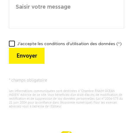
J'accepte les conditions d'utilisation des données (*)
Envoyer
* champs obligatoire
Les informations communiquées sont destinées à "Chambre FNAIM OCEAN
INDIEN" éditrice de ce site. Vous bénéficiez d'un droit d'accès, de modification, de
rectification et de suppression de vos données personnelles (Loi n°2004-575 du
21 juin 2004 pour la confiance dans l'économie numérique). Pour les exercer,
adressez vous à l’adresse de l’Editeur.