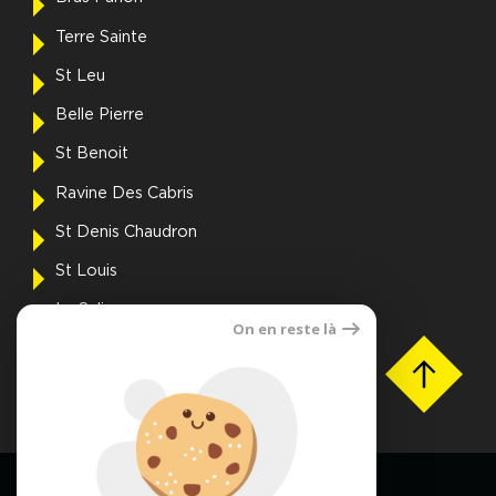
Terre Sainte
St Leu
Belle Pierre
St Benoit
Ravine Des Cabris
St Denis Chaudron
St Louis
La Saline
On en reste là
Voir toutes les villes
FNAIM OI © 2026 | Tous droits réservés |