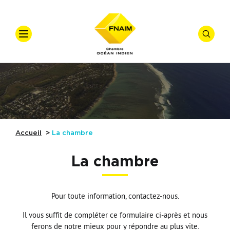
VOTRE
RECHER
Accueil
Ventes
Offre
*
Vente
Locations
Types de 
La chambre
Accueil
La chambre
Nos actualités
Nos métiers
La chambre
Nos formations
Vesta
Budget
Pour toute information, contactez-nous.
Référence
Nos adhérents
Adhérer
Il vous suffit de compléter ce formulaire ci-après et nous
Affiner
ferons de notre mieux pour y répondre au plus vite.