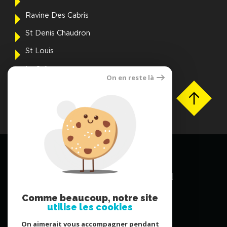
Ravine Des Cabris
St Denis Chaudron
St Louis
La Saline
On en reste là
Voir toutes les villes
FNAIM OI © 2026 | Tous droits réservés |
Plan du site
Mentions légales
Partenaires
Contact DPO
ETAGE 2 IMMEUBLE, 5A Chem. Grand
Canal,Saint-Denis
Comme beaucoup, notre site
97490, La Réunion
utilise les cookies
+262692 29 78 09
On aimerait vous accompagner pendant