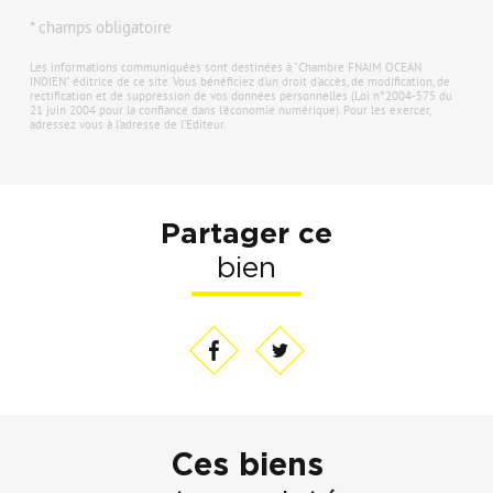
* champs obligatoire
Les informations communiquées sont destinées à "Chambre FNAIM OCEAN
INDIEN" éditrice de ce site. Vous bénéficiez d'un droit d'accès, de modification, de
rectification et de suppression de vos données personnelles (Loi n°2004-575 du
21 juin 2004 pour la confiance dans l'économie numérique). Pour les exercer,
adressez vous à l’adresse de l’Editeur.
Partager ce
bien
Ces biens