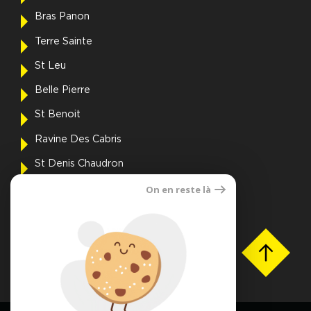
Bras Panon
Terre Sainte
St Leu
Belle Pierre
St Benoit
Ravine Des Cabris
St Denis Chaudron
On en reste là
St Louis
La Saline
Voir toutes les villes