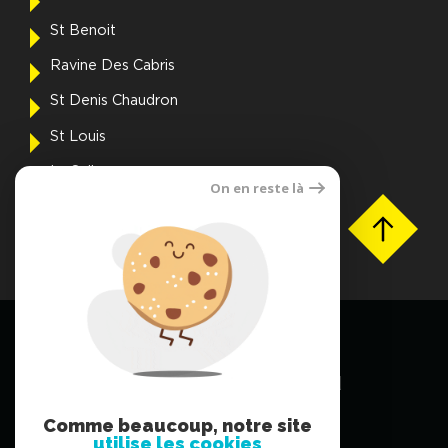
St Benoit
Ravine Des Cabris
St Denis Chaudron
St Louis
La Saline
On en reste là
Voir toutes les villes
FNAIM OI © 2026 | Tous droits réservés |
Plan du site
Mentions légales
Partenaires
Contact DPO
ETAGE 2 IMMEUBLE, 5A Chem. Grand
Canal,Saint-Denis
Comme beaucoup, notre site
97490, La Réunion
utilise les cookies